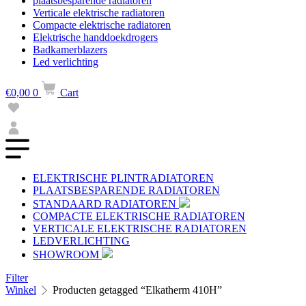
plaatsbesparende radiatoren
Verticale elektrische radiatoren
Compacte elektrische radiatoren
Elektrische handdoekdrogers
Badkamerblazers
Led verlichting
€
0,00
0
Cart
ELEKTRISCHE PLINTRADIATOREN
PLAATSBESPARENDE RADIATOREN
STANDAARD RADIATOREN
COMPACTE ELEKTRISCHE RADIATOREN
VERTICALE ELEKTRISCHE RADIATOREN
LEDVERLICHTING
SHOWROOM
Filter
Winkel
Producten getagged “Elkatherm 410H”